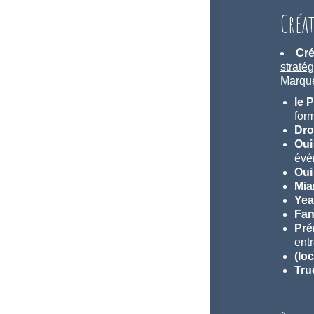
Créa
Cré
stratég
Marque
le 
for
Dro
Oui
évé
Oui
Mi
Yea
Fan
Pr
entr
(lo
Tru