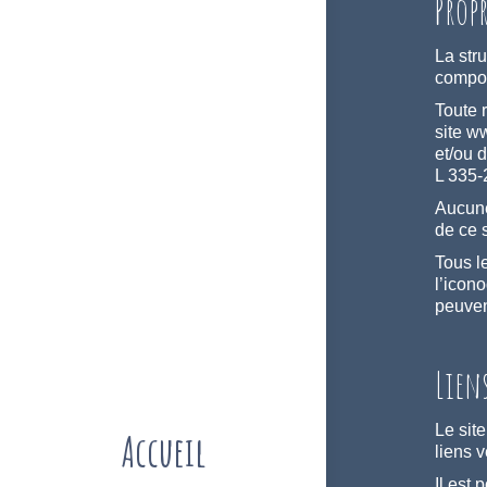
Prop
La str
compos
Toute 
site w
et/ou d
L 335-2
Aucune
de ce s
Tous l
l’icon
peuvent
Liens
Le sit
Accueil
liens 
Il est