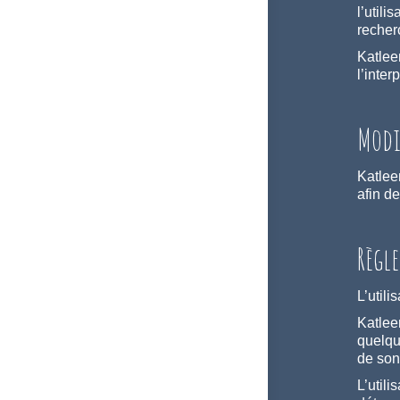
l’util
recherc
Katlee
l’inter
Modi
Katleen
afin de
Règl
L’utili
Katlee
quelqu
de son
L’util