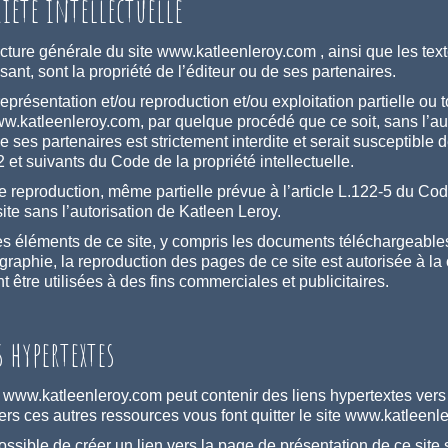
riété intellectuelle
ucture générale du site www.katleenleroy.com , ainsi que les tex
ant, sont la propriété de l’éditeur ou de ses partenaires.
représentation et/ou reproduction et/ou exploitation partielle ou
ww.katleenleroy.com, par quelque procédé que ce soit, sans l’aut
e ses partenaires est strictement interdite et serait susceptible
 et suivants du Code de la propriété intellectuelle.
 reproduction, même partielle prévue à l’article L.122-5 du Code d
ite sans l’autorisation de Katleen Leroy.
es éléments de ce site, y compris les documents téléchargeables, 
ographie, la reproduction des pages de ce site est autorisée à la
 être utilisées à des fins commerciales et publicitaires.
 hypertextes
e www.katleenleroy.com peut contenir des liens hypertextes vers d
vers ces autres ressources vous font quitter le site www.katleen
 possible de créer un lien vers la page de présentation de ce sit