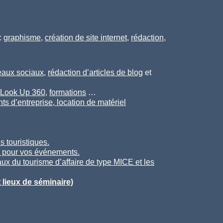
:
graphisme
,
création de site internet
,
rédaction
,
eaux sociaux
,
rédaction d’articles de blog
et
Look Up 360
,
formations
…
ts d’entreprise,
location de matériel
es touristiques.
k pour vos événements.
aux du tourisme d’affaire de type MICE et les
t lieux de séminaire)