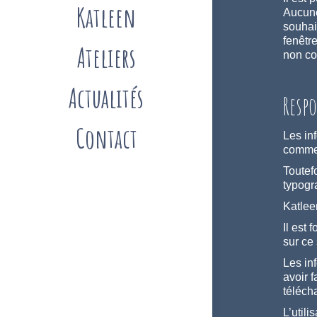
Katleen
Aucune
souhait
fenêtr
Ateliers
non co
Actualités
Resp
Contact
Les in
comme 
Toutef
typogr
Katlee
Il est
sur ce 
Les in
avoir f
téléch
L’utili