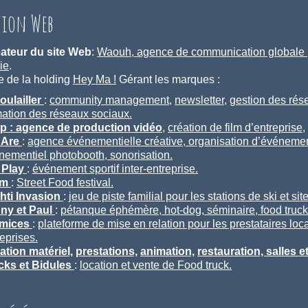
tion Web
ateur du site Web
:
Waouh, agence de communication globale
ie
.
 de la holding
Hey Ma !
Gérant les marques :
Poulailler
:
community management
,
newsletter
,
gestion des rés
mation des réseaux sociaux.
p : agence de production vidéo
,
création de film d’entreprise
,
 Are
:
agence événementielle créative,
organisation d’événemen
nementiel photobooth, sonorisation.
 Play
:
événement sportif inter-entreprise.
am
:
Street Food festival.
hti Invasion
:
jeu de piste familial pour les stations de ski et sit
ny et Paul
:
pétanque éphémère,
hot-dog,
séminaire,
food truc
émices
:
plateforme de mise en relation pour les prestataires loc
eprises.
cation matériel,
prestations,
animation,
restauration,
salles e
cks et Bidules
:
location et vente de Food truck.