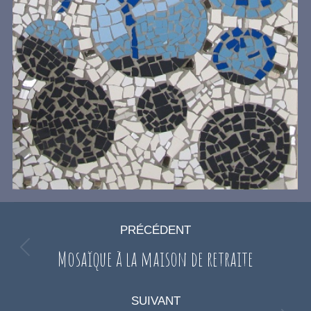
Navigation
PRÉCÉDENT
article
Mosaïque à la maison de retraite
Article
précédent
:
SUIVANT