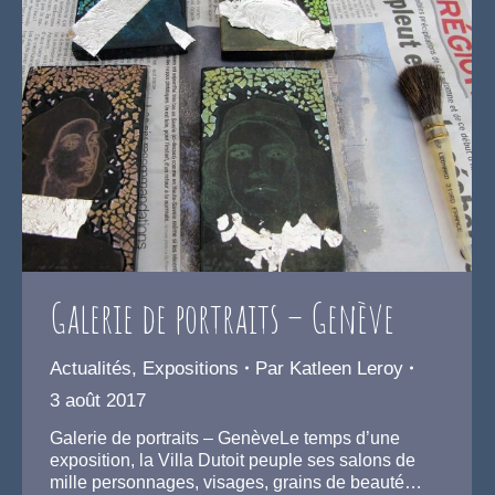
Galerie de portraits – Genève
Actualités
,
Expositions
Par
Katleen Leroy
3 août 2017
Galerie de portraits – GenèveLe temps d’une
exposition, la Villa Dutoit peuple ses salons de
mille personnages, visages, grains de beauté…