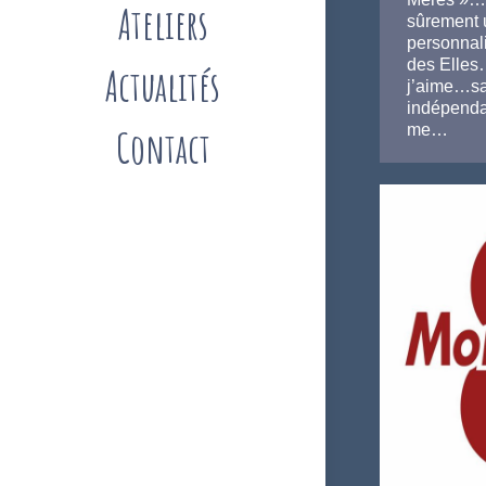
Ateliers
sûrement 
personnali
des Elles
Actualités
j’aime…sa
indépend
me…
Contact