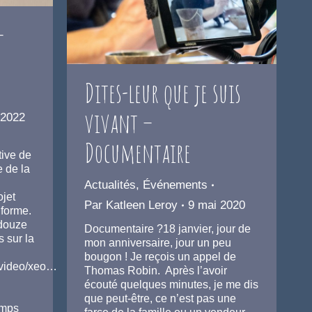
–
Dites-leur que je suis
vivant –
 2022
Documentaire
tive de
 de la
Actualités
,
Événements
jet
Par
Katleen Leroy
9 mai 2020
 forme.
 douze
Documentaire ?18 janvier, jour de
 sur la
mon anniversaire, jour un peu
bougon ! Je reçois un appel de
/video/xeo…
Thomas Robin. Après l’avoir
écouté quelques minutes, je me dis
que peut-être, ce n’est pas une
emps