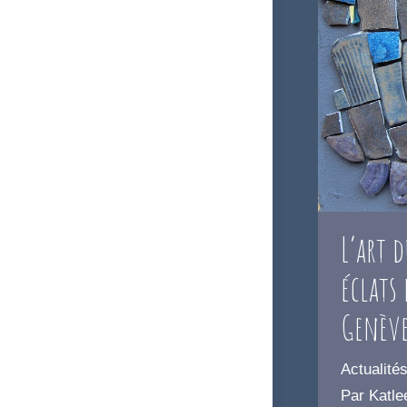
L’art d
éclats
Genèv
Actualité
Par
Katle