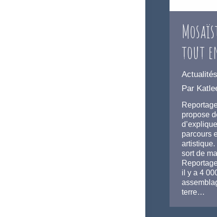
Mosaïs
tout e
Actualité
Par
Katle
Reportage
propose de
d’explique
parcours e
artistique
sort de ma
Reportage
il y a 4 0
assemblag
terre…