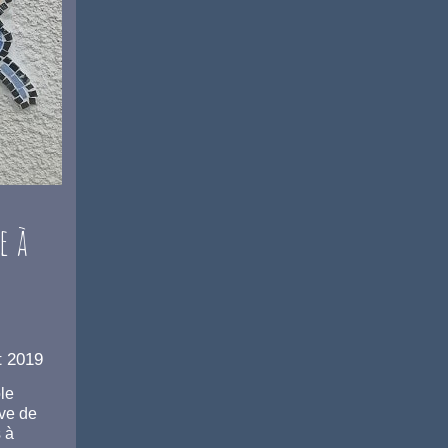
e à
et 2019
le
ive de
s à