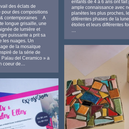
enfants de 4 à 6 ans ont fait
avail des éclats de
ample connaissance avec n
 pour des compositions
planètes les plus proches, l
s & contemporaines A
diférentes phases de la lune
tte longue grisaille, une
étoiles et leurs différentes f
aignée de lumière et
…
gie puissante a prit sa
re les nuages. Un
sage de la mosaïque
inspiré de la série de
« Palau del Ceramico » a
n coeur de…