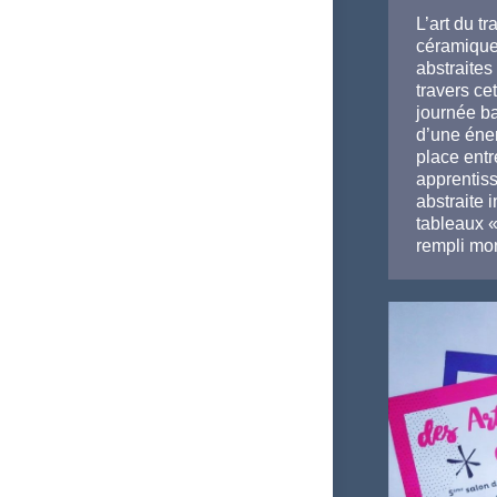
L’art du tr
céramique
abstraite
travers ce
journée b
d’une éner
place ent
apprentis
abstraite 
tableaux 
rempli mo