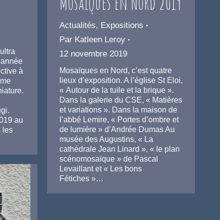
Mosaïques en Nord 2019
Actualités
,
Expositions
Par
Katleen Leroy
ultra
12 novembre 2019
e année
Mosaïques en Nord, c’est quatre
ective à
lieux d’exposition. A l’église St Eloi,
aime
« Autour de la tuile et la brique ».
iature.
Dans la galerie du CSE, « Matières
et variations ». Dans la maison de
gi.
l’abbé Lemire, « Portes d’ombre et
2019 au
de lumière » d’Andrée Dumas Au
 les
musée des Augustins, « La
cathédrale Jean Linard », « le plan
scénomosaïque » de Pascal
Levaillant et « Les bons
Fétiches »…