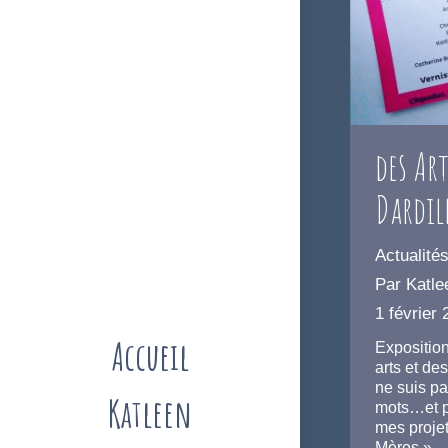
des Art
Dardil
Actualité
Par
Katle
1 février
Accueil
Expositio
arts et de
ne suis pa
Katleen
mots…et po
mes proje
Mères »…