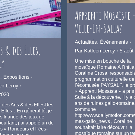
Apprenti Mosaïste 
Ville-En-Sallaz
Actualités
,
Événements
s & des Elles,
Par
Katleen Leroy
5 août
ly
Une mise en bouche de la
mosaïque Romaine A l’initia
Coraline Crosa, responsable
s
,
Expositions
programmation culturelle de
l’écomusée PAYSALP, le pro
en Leroy
« Apprenti Mosaïste » a pris
 2020
Suite à la découverte, il y a
ans de ruines gallo-romaines
n des Arts & des EllesDes
commune
s Elles…En généralité, je
http://www.dailymotion.com
s friande des jeux de
mes-gallo_news , Coraline
urtant, j’ai appelé un de
souhaitait faire découvrir la
ts « Rondeurs et Fées-
mosaïque romaine sur un t
hmmm, je sais…