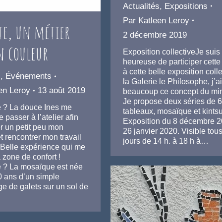
Actualités
,
Expositions
Par
Katleen Leroy
te, un métier
2 décembre 2019
n couleur
Exposition collectiveJe suis 
heureuse de participer cett
à cette belle exposition coll
s
,
Événements
la Galerie le Philosophe, j’
en Leroy
13 août 2019
beaucoup ce concept du min
Je propose deux séries de 6
 ? La douce Ines me
tableaux, mosaïque et kintsu
 passer à l’atelier afin
Exposition du 8 décembre 
r un petit peu mon
26 janvier 2020. Visible tous
t rencontrer mon travail
jours de 14 h. à 18 h à…
. Belle expérience qui me
 zone de confort !
 ? La mosaïque est née
00 ans d’un simple
e de galets sur un sol de