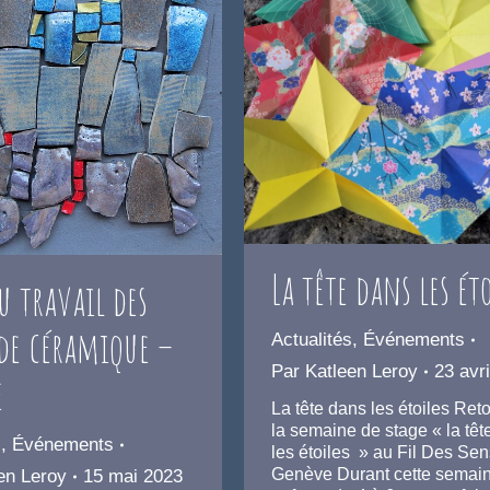
La tête dans les éto
u travail des
 de céramique –
Actualités
,
Événements
Par
Katleen Leroy
23 avr
e
La tête dans les étoiles Reto
la semaine de stage « la têt
s
,
Événements
les étoiles » au Fil Des Sen
Genève Durant cette semain
en Leroy
15 mai 2023