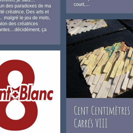
court,…
un des paradoxes de ma
té créatrice. Des arts et
… malgré le jeu de mots,
lon des créatrices
antes…décidément, ça
Cent Centimètres
Carrés VIII