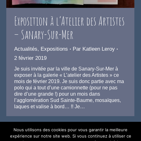
Exposition à l’Atelier des Artistes
– Sanary-Sur-Mer
Actualités
,
Expositions
Par
Katleen Leroy
2 février 2019
Je suis invitée par la ville de Sanary-Sur-Mer à
exposer à la galerie « L’atelier des Artistes » ce
mois de février 2019. Je suis donc partie avec ma
polo qui a tout d’une camionnette (pour ne pas
dire d’une grande !) pour un mois dans
l’agglomération Sud Sainte-Baume, mosaïques,
laques et valise à bord… !! Je…
Nous utilisons des cookies pour vous garantir la meilleure
expérience sur notre site web. Si vous continuez à utiliser ce