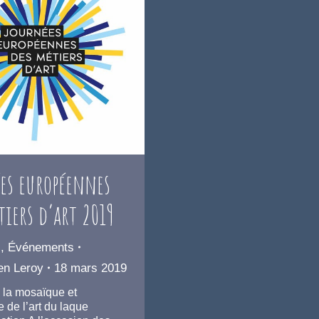
es européennes
tiers d’art 2019
s
,
Événements
en Leroy
18 mars 2019
 à la mosaïque et
 de l’art du laque