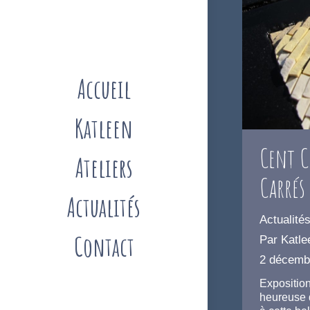
Accueil
Katleen
Cent C
Ateliers
Carrés
Actualités
Actualité
Contact
Par
Katle
2 décemb
Exposition
heureuse d