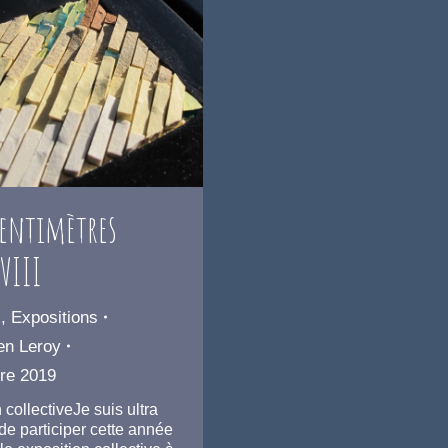
entimètres
 VIII
s
,
Expositions
en Leroy
re 2019
 collectiveJe suis ultra
e participer cette année