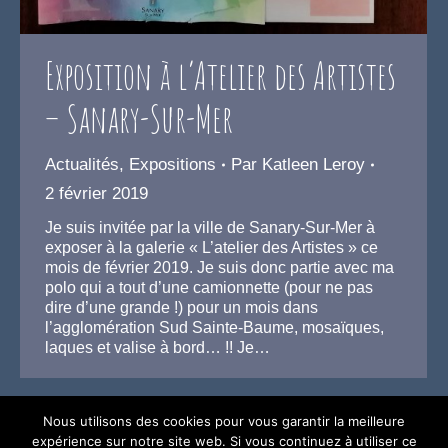
Exposition à l’Atelier des Artistes
– Sanary-Sur-Mer
Actualités
,
Expositions
Par
Katleen Leroy
2 février 2019
Je suis invitée par la ville de Sanary-Sur-Mer à
exposer à la galerie « L’atelier des Artistes » ce
mois de février 2019. Je suis donc partie avec ma
polo qui a tout d’une camionnette (pour ne pas
dire d’une grande !) pour un mois dans
l’agglomération Sud Sainte-Baume, mosaïques,
laques et valise à bord… !! Je…
Nous utilisons des cookies pour vous garantir la meilleure
expérience sur notre site web. Si vous continuez à utiliser ce