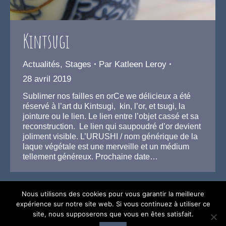
Kintsugi
Actualités
,
Stages
Par
Katleen Leroy
28 avril 2019
Sublimer nos failles en orCe we délicieux a été
réservé à l’art du Kintsugi, kin, l’or, et tsugi, la
jointure ou le lien. Le lien entre l’objet cassé et sa
reconstruction. Le lien qui saupoudré d’or devient
joliment visible. L’URUSHI / nom générique de la
laque végétale est une merveille et un médium
tellement généreux. Prochaine date…
Nous utilisons des cookies pour vous garantir la meilleure
expérience sur notre site web. Si vous continuez à utiliser ce
site, nous supposerons que vous en êtes satisfait.
© Katleen Leroy –
Mentions Légales