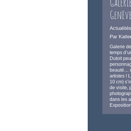
Galerie
Genèv
Actualité
Par
Katle
Galerie de
temps d’un
Dutoit peu
personnag
beauté… r
artistes ! 
10 cm) s’i
de visite, 
photograp
dans les 
Expositio