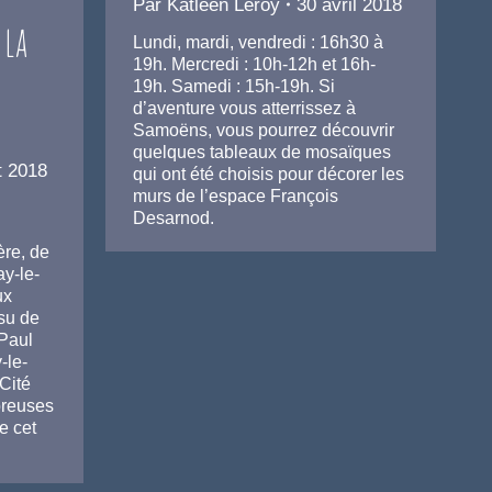
Par
Katleen Leroy
30 avril 2018
 la
Lundi, mardi, vendredi : 16h30 à
19h. Mercredi : 10h-12h et 16h-
19h. Samedi : 15h-19h. Si
d’aventure vous atterrissez à
Samoëns, vous pourrez découvrir
quelques tableaux de mosaïques
et 2018
qui ont été choisis pour décorer les
murs de l’espace François
Desarnod.
ère, de
ay-le-
ux
su de
 Paul
-le-
 Cité
breuses
e cet