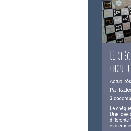
LE chè
chouet
Actualité
Par
Katle
3 décemb
Le chèque
Une idée 
différente
évidemmen