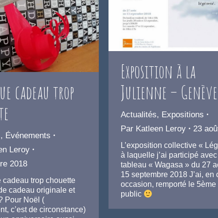
Exposition à la
Julienne – Genève
que cadeau trop
te
Actualités
,
Expositions
Par
Katleen Leroy
23 aoû
s
,
Événements
L’exposition collective « Lé
en Leroy
à laquelle j’ai participé avec
re 2018
tableau « Wagasa » du 27 a
15 septembre 2018 J’ai, en 
 cadeau trop chouette
occasion, remporté le 5ème 
de cadeau originale et
public
 ? Pour Noël (
t, c’est de circonstance)