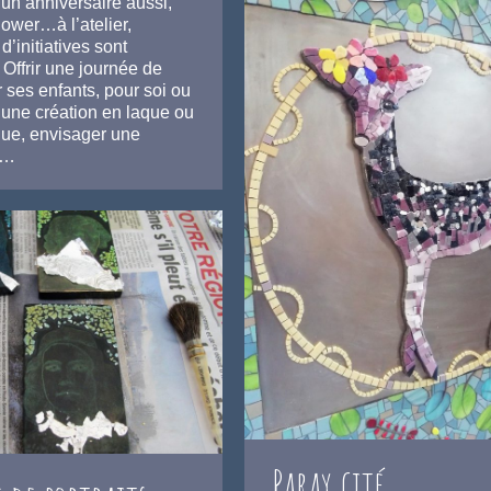
un anniversaire aussi,
ower…à l’atelier,
’initiatives sont
 Offrir une journée de
 ses enfants, pour soi ou
 une création en laque ou
ue, envisager une
e…
Paray cité