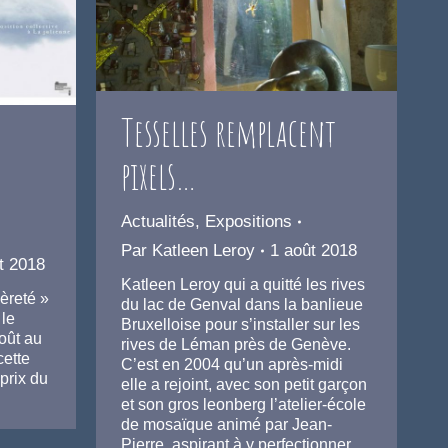
Tesselles remplacent
pixels…
Actualités
,
Expositions
Par
Katleen Leroy
1 août 2018
t 2018
Katleen Leroy qui a quitté les rives
gèreté »
du lac de Genval dans la banlieue
 le
Bruxelloise pour s’installer sur les
oût au
rives de Léman près de Genève.
cette
C’est en 2004 qu’un après-midi
prix du
elle a rejoint, avec son petit garçon
et son gros leonberg l’atelier-école
de mosaïque animé par Jean-
Pierre, aspirant à y perfectionner