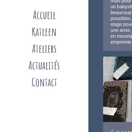
mais pour 
un babysh
Accueil
beaucoup d
possibles.
stage pour
Katleen
une amie,
en mosaïq
empreint
Ateliers
Actualités
Contact