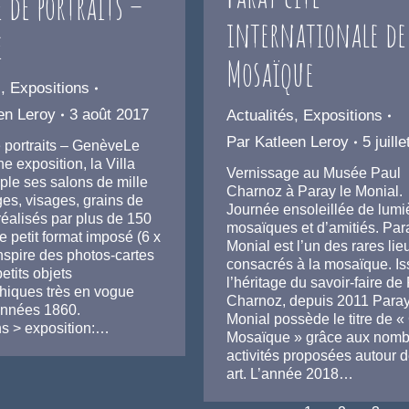
 de portraits –
internationale de
e
Mosaïque
s
,
Expositions
en Leroy
3 août 2017
Actualités
,
Expositions
Par
Katleen Leroy
5 juill
 portraits – GenèveLe
e exposition, la Villa
Vernissage au Musée Paul
ple ses salons de mille
Charnoz à Paray le Monial.
es, visages, grains de
Journée ensoleillée de lumi
éalisés par plus de 150
mosaïques et d’amitiés. Par
Le petit format imposé (6 x
Monial est l’un des rares lie
nspire des photos-cartes
consacrés à la mosaïque. Is
petits objets
l’héritage du savoir-faire de
hiques très en vogue
Charnoz, depuis 2011 Paray
années 1860.
Monial possède le titre de «
ns > exposition:…
Mosaïque » grâce aux nom
activités proposées autour d
art. L’année 2018…