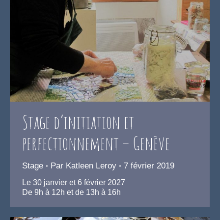
Stage d’initiation et
perfectionnement – Genève
Stage
Par
Katleen Leroy
7 février 2019
Le 30 janvier et 6 février 2027
De 9h à 12h et de 13h à 16h