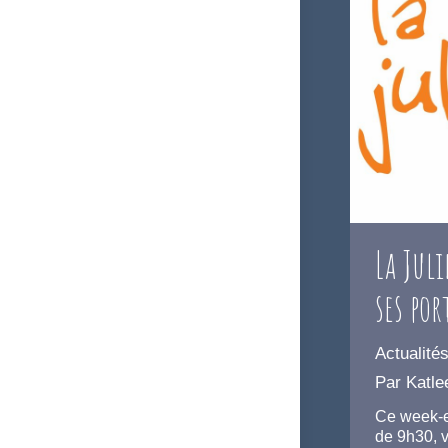
La Jul
ses po
Actualité
Par
Katle
Ce week-en
de 9h30, 