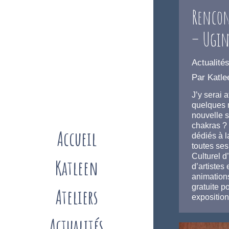
Rencon
– Ugin
Actualité
Par
Katle
J’y serai 
quelques 
nouvelle s
chakras ? 
Accueil
dédiés à l
toutes ses
Culturel d
Katleen
d’artistes
animations
gratuite p
Ateliers
expositio
Actualités