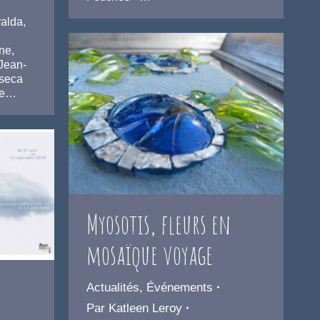
alda,
ne,
Jean-
nseca
ye…
Myosotis, fleurs en
mosaïque voyage
Actualités
,
Événements
Par
Katleen Leroy