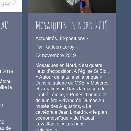
eau
Mosaïques en Nord 2019
Actualités
,
Expositions
Par
Katleen Leroy
12 novembre 2019
Mosaïques en Nord, c’est quatre
lieux d’exposition. A l’église St Eloi,
il 2019
« Autour de la tuile et la brique ».
hâteau
Dans la galerie du CSE, « Matières
lle la
et variations ». Dans la maison de
l’abbé Lemire, « Portes d’ombre et
de lumière » d’Andrée Dumas Au
Du
musée des Augustins, « La
cathédrale Jean Linard », « le plan
scénomosaïque » de Pascal
30
Levaillant et « Les bons
au de
Fétiches »…