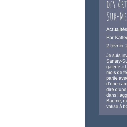
des Ar
Sur-Me
Actualité
Par
Katle
2 février
Je suis inv
Sanary-Su
galerie « L
mois de fé
partie ave
d’une cam
dire d’une
dans l’ag
Baume, mo
valise à 