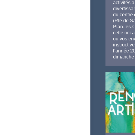
activités 
divertissa
du centre 
(Rte de Sa
Plan-les-
cette occa
ou vos env
instructiv
l’année 20
dimanche