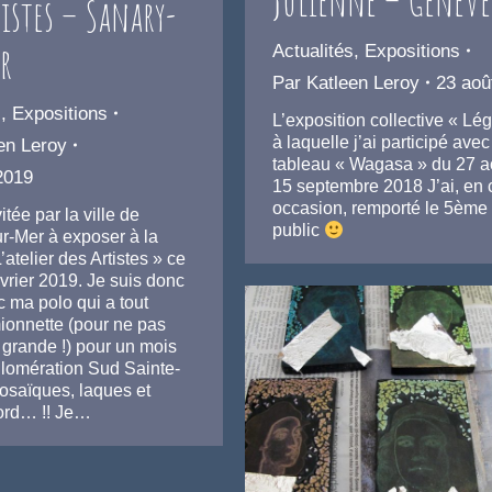
tistes – Sanary-
r
Actualités
,
Expositions
Par
Katleen Leroy
23 aoû
s
,
Expositions
L’exposition collective « Lé
à laquelle j’ai participé avec
en Leroy
tableau « Wagasa » du 27 a
 2019
15 septembre 2018 J’ai, en 
occasion, remporté le 5ème 
itée par la ville de
public
r-Mer à exposer à la
’atelier des Artistes » ce
vrier 2019. Je suis donc
c ma polo qui a tout
ionnette (pour ne pas
 grande !) pour un mois
glomération Sud Sainte-
saïques, laques et
bord… !! Je…