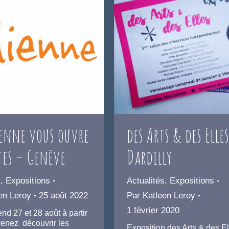
ienne vous ouvre
des Arts & des Elles
rtes – Genève
Dardilly
s
,
Expositions
Actualités
,
Expositions
en Leroy
25 août 2022
Par
Katleen Leroy
1 février 2020
d 27 et 28 août à partir
venez découvrir les
Exposition des Arts & des E