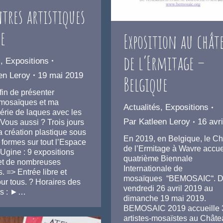
tres artistiques
e
Exposition au chât
de l’Ermitage –
s
,
Expositions
en Leroy
19 mai 2019
Belgique
afin de présenter
mosaïques et ma
Actualités
,
Expositions
érie de laques avec les
Par
Katleen Leroy
16 avr
Vous aussi ? Trois jours
a création plastique sous
En 2019, en Belgique, le C
 formes sur tout l’Espace
de l’Ermitage à Wavre accuei
’Ugine : 9 expositions
quatrième Biennale
 et de nombreuses
Internationale de
. => Entrée libre et
mosaïques “BEMOSAIC“. 
our tous. ? Horaires des
vendredi 26 avril 2019 au
ns : ►…
dimanche 19 mai 2019.
BEMOSAIC 2019 accueille 
artistes-mosaïstes au Châte