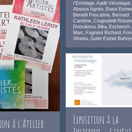
l’Ermitage. Aadli Véronique,
Absous Agnès, Bassi Esmer
Benetti Pascaline, Bernard
Caroline, Crognaletti Rosan
Dvorakova Jitka, Escherich 
Marc, Fagnoul Richard, Fo
Afranio, Guler Esmer Bahri
Exposition à la
ion à l’Atelier
Julienne – Genève