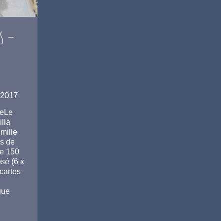
s –
 2017
veLe
illa
mille
ns de
de 150
osé (6 x
cartes
gue