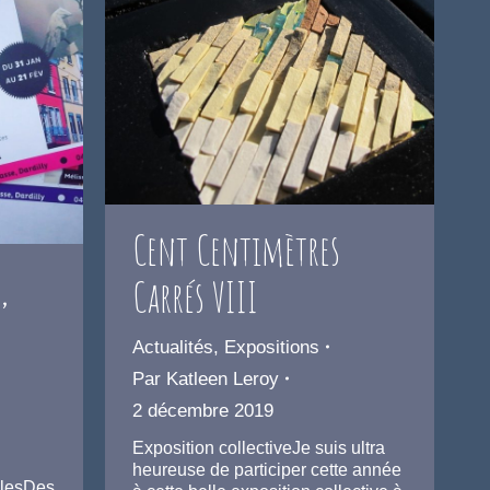
Cent Centimètres
,
Carrés VIII
Actualités
,
Expositions
Par
Katleen Leroy
2 décembre 2019
Exposition collectiveJe suis ultra
heureuse de participer cette année
llesDes