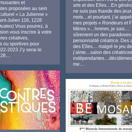
amusantes et
arts et des Elles…En général
ntes proposées au sein
ne suis pas friande des jeux
culturel « La Julienne »
mots…et pourtant, j’ai appe
int-Julien 116, 1228
mes projets « Rondeurs et 
Ouates) Vous pourrez, à
Mères »…hmmm, je sais…
sion vous inscrire à votre
sûrement un des paradoxes
ies créatives,
personnalité créatrice. Des a
es ou sportives pour
des Elles… malgré le jeu de
22-2023 J’y serai le
j’aime…salon des créatrice
 28…
indépendantes…décidément
me…