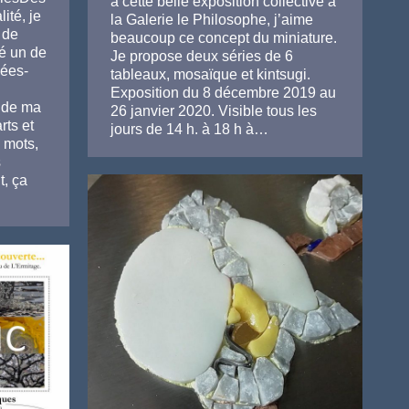
à cette belle exposition collective à
ité, je
la Galerie le Philosophe, j’aime
 de
beaucoup ce concept du miniature.
lé un de
Je propose deux séries de 6
Fées-
tableaux, mosaïque et kintsugi.
Exposition du 8 décembre 2019 au
 de ma
26 janvier 2020. Visible tous les
rts et
jours de 14 h. à 18 h à…
 mots,
s
, ça