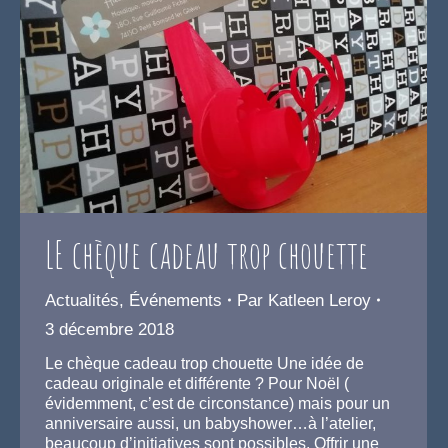
LE chèque cadeau trop chouette
Actualités
,
Événements
Par
Katleen Leroy
3 décembre 2018
Le chèque cadeau trop chouette Une idée de
cadeau originale et différente ? Pour Noël (
évidemment, c’est de circonstance) mais pour un
anniversaire aussi, un babyshower…à l’atelier,
beaucoup d’initiatives sont possibles. Offrir une